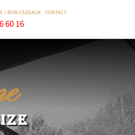
E / BON CADEAUX
CONTACT
6 60 16
me
IZE