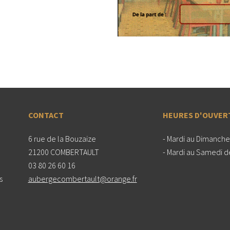
CONTACT
HEURES D'OUVER
6 rue de la Bouzaize
Mardi au Dimanche 
21200 COMBERTAULT
Mardi au Samedi de
03 80 26 60 16
s
aubergecombertault@orange.fr